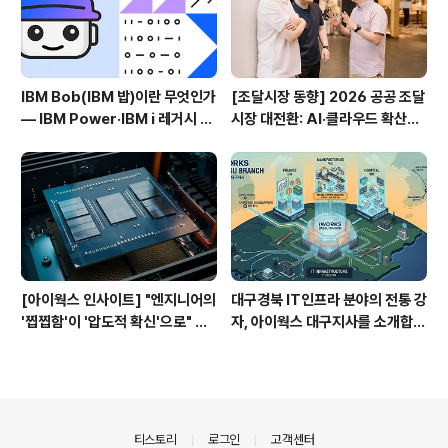
IBM Bob(IBM 밥)이란 무엇인가
[조달시장 동향] 2026 공공 조달
— IBM Power·IBM i 레거시 현
시장 대전환: AI·클라우드 확산과
대화를 가속하는 AI SDLC 파트
'반도체 쇼크'에 따른 파트너 세일
너 완벽 가이드
즈 가이드
[아이웍스 인사이트] "엔지니어의
대구경북 IT인프라 분야의 전통 강
'찝찝함'이 '압도적 확신'으로" —
자, 아이웍스 대구지사를 소개합니
AMD EPYC 기반 서버의 비상과
다.
2026 데이터센터 전략
의안내
티스토리
로그인
고객센터