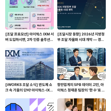
[조달 프로모션] 아이웍스 IXM 서
[조달시장 동향] 2026년 지방정
버 도입하시면, 2차 인증 솔루션
부 조달 자율화 시대 개막 — 경기
'BaroPAM' 6개월 무상 제공!
도·전북 시범 시행이 서버·인프라
파트너에게 의미하는 것
[iWORKS 조달 소식] 반도체 쇼
항만업계의 5PB 데이터 고민, 아
크 속 가뭄의 단비! 아이웍스-IX
이웍스 정재훈 팀장의 ‘한 수’로 풀
M, 나라장터 종합쇼핑몰에 신형
다!
국산 컴퓨터 서버 14종 전격 등록
🖥️🚀